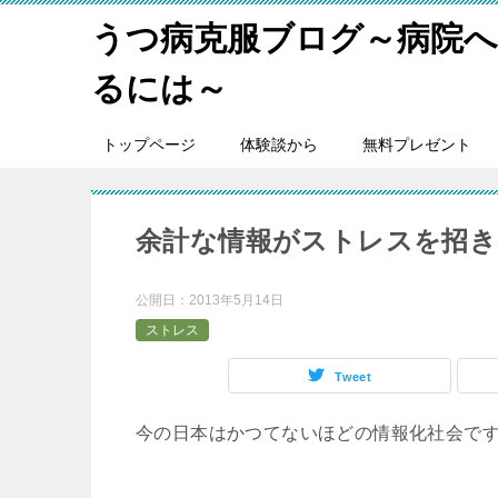
うつ病克服ブログ～病院
るには～
トップページ
体験談から
無料プレゼント
余計な情報がストレスを招き
公開日：
2013年5月14日
ストレス
Tweet
今の日本はかつてないほどの情報化社会で