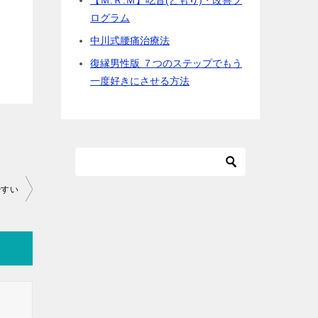
【Ｍ.Ｒ.Ｍ】吃音(どもり)・改善プ
ログラム
中川式腰痛治療法
復縁男性版 ７つのステップでもう
一度好きにさせる方法
やすい