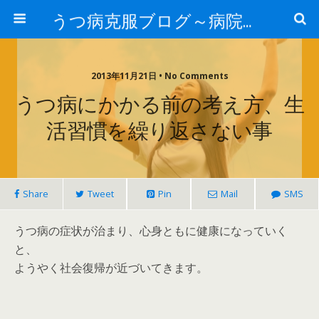
うつ病克服ブログ～病院へ行かずに治療するには～
2013年11月21日 • No Comments
うつ病にかかる前の考え方、生
活習慣を繰り返さない事
Share
Tweet
Pin
Mail
SMS
うつ病の症状が治まり、心身ともに健康になっていく
と、
ようやく社会復帰が近づいてきます。