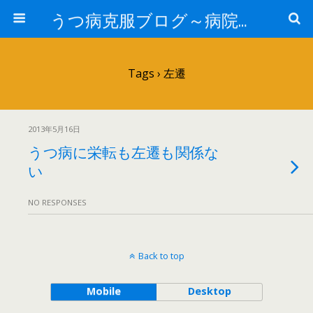
うつ病克服ブログ～病院へ行かずに治療するには～
Tags › 左遷
2013年5月16日
うつ病に栄転も左遷も関係な
い
NO RESPONSES
Back to top
Mobile
Desktop