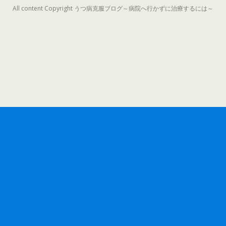
All content Copyright うつ病克服ブログ～病院へ行かずに治療するには～