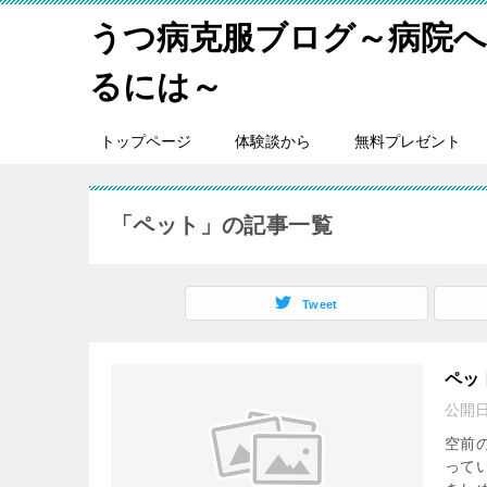
うつ病克服ブログ～病院
るには～
トップページ
体験談から
無料プレゼント
「ペット」の記事一覧
Tweet
ペッ
公開
空前
って