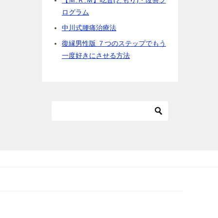
【Ｍ.Ｒ.Ｍ】吃音(どもり)・改善プ
ログラム
中川式腰痛治療法
復縁男性版 ７つのステップでもう
一度好きにさせる方法