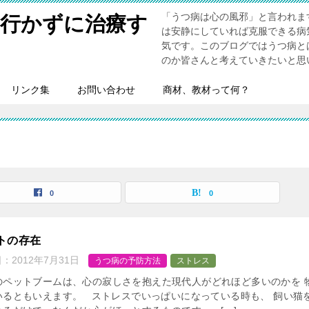
「うつ病は心の風邪」と言われま
へ行かずに治療す
は安静にしていれば克服できる病
気です。このブログではうつ病と
のか皆さんと考えていきたいと思
リンク集
お問い合わせ
商材、教材って何？
0
0
トの存在
日：
2012年7月31日
うつ病の予防方法
ストレス
のペットブームは、心の寂しさを抱えた現代人がどれほど多いのかを 
いるともいえます。 ストレスでいっぱいになっている時も、 飼い猫