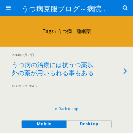
うつ病克服ブログ～病院へ行かずに治療するには～
Tags › うつ病 睡眠薬
2014年3月27日
うつ病の治療には抗うつ薬以
外の薬が用いられる事もある
NO RESPONSES
Back to top
Mobile
Desktop