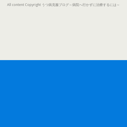
All content Copyright うつ病克服ブログ～病院へ行かずに治療するには～